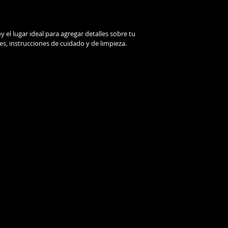
credibilidad en tus 
tienda pueden reali
de seguridad.
 el lugar ideal para agregar detalles sobre tu 
s, instrucciones de cuidado y de limpieza.